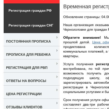
Временная регист
Регистрация граждан РФ
Обновление страницы: 04.0
Наша организация
оказыва
Регистрация граждан СНГ
Черноголовке
для граждан 
Обратите внимание!
Мы 
ПОСТОЯННАЯ ПРОПИСКА
прошлой датой.
Цена офи
продиктована количес
коммунальных платежей, а 
ПРОПИСКА ДЛЯ РЕБЕНКА
квартиры.
Услуга получения
регист
РЕГИСТРАЦИЯ ДЛЯ РВП
востребована, по той пр
возможность получить до
подходящую школу, о
ОТВЕТЫ НА ВОПРОСЫ
зарегистрировать автомоб
регистрации в Черноголо
социальными услугами и б
ЦЕНА РЕГИСТРАЦИИ
Срок получения услуги
офи
составляет два-три рабоч
ОТЗЫВЫ КЛИЕНТОВ
оформлению справок мы бе