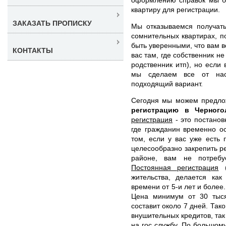
квартиру для регистрации.
ЗАКАЗАТЬ ПРОПИСКУ
Мы отказываемся получать
сомнительных квартирах, п
быть уверенными, что вам 
КОНТАКТЫ
вас там, где собственник н
родственник итп), но если
мы сделаем все от нас
подходящий вариант.
Сегодня мы можем предл
регистрацию в Черног
регистрация
- это постанов
где гражданин временно о
том, если у вас уже есть
целесообразно закрепить ре
районе, вам не потребу
Постоянная регистрация
(
жительства, делается ка
времени от 5-и лет и более
Цена минимум от 30 тыс
составит около 7 дней. Так
внушительных кредитов, так
на гос службу. По большому